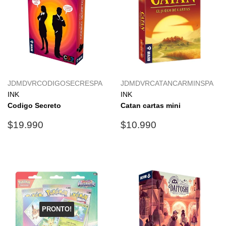
JDMDVRCODIGOSECRESPA
JDMDVRCATANCARMINSPA
INK
INK
Codigo Secreto
Catan cartas mini
Precio
$19.990
Precio
$10.990
$19.990
$10.990
habitual
habitual
PRONTO!