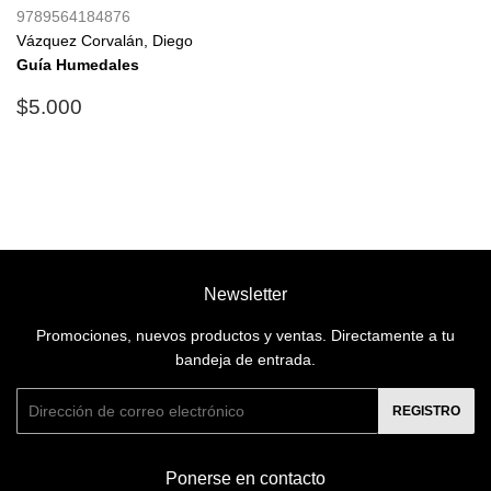
9789564184876
Vázquez Corvalán, Diego
Guía Humedales
Precio
$5.000
$5.000
habitual
Newsletter
Promociones, nuevos productos y ventas. Directamente a tu
bandeja de entrada.
Correo
REGISTRO
electrónico
Ponerse en contacto