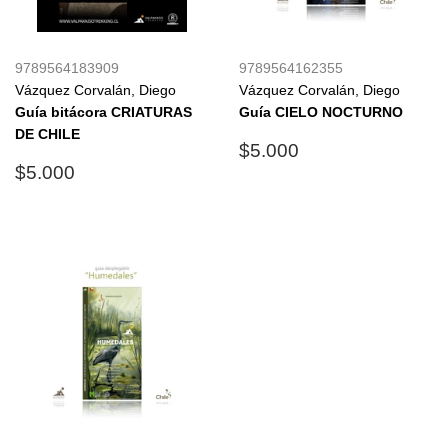
9789564183909
9789564162355
Vázquez Corvalán, Diego
Vázquez Corvalán, Diego
Guía bitácora CRIATURAS
Guía CIELO NOCTURNO
DE CHILE
Precio
$5.000
$5.000
Precio
$5.000
habitual
$5.000
habitual