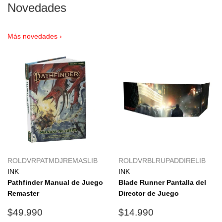
Novedades
Más novedades ›
ROLDVRPATMDJREMASLIB
ROLDVRBLRUPADDIRELIB
INK
INK
Pathfinder Manual de Juego
Blade Runner Pantalla del
Remaster
Director de Juego
Precio
$49.990
Precio
$14.990
$49.990
$14.990