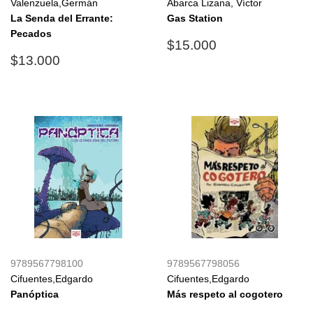
Valenzuela,Germán
Abarca Lizana, Víctor
La Senda del Errante:
Gas Station
Pecados
Precio
$15.000
$15.000
Precio
$13.000
habitual
$13.000
habitual
9789567798100
9789567798056
Cifuentes,Edgardo
Cifuentes,Edgardo
Panóptica
Más respeto al cogotero