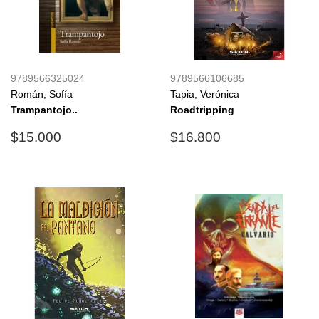
9789566325024
9789566106685
Román, Sofía
Tapia, Verónica
Trampantojo..
Roadtripping
Precio
$15.000
Precio
$16.800
$15.000
$16.800
habitual
habitual