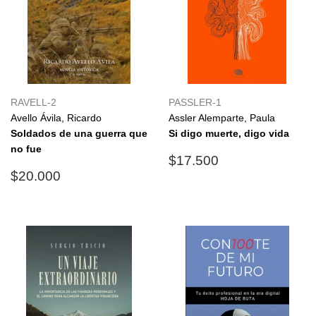
RAVELL-2
PASSLER-1
Avello Ávila, Ricardo
Assler Alemparte, Paula
Soldados de una guerra que
Si digo muerte, digo vida
no fue
Precio
$17.500
$17.500
Precio
$20.000
habitual
$20.000
habitual