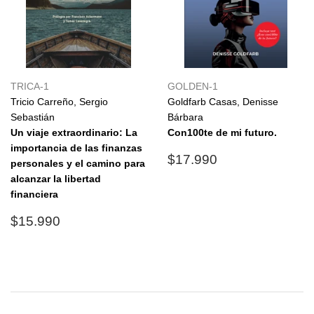
TRICA-1
GOLDEN-1
Tricio Carreño, Sergio
Goldfarb Casas, Denisse
Sebastián
Bárbara
Un viaje extraordinario: La
Con100te de mi futuro.
importancia de las finanzas
Precio
$17.990
$17.990
personales y el camino para
habitual
alcanzar la libertad
financiera
Precio
$15.990
$15.990
habitual