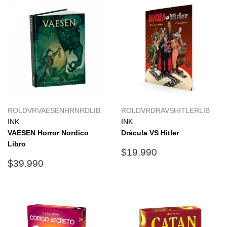
ROLDVRVAESENHRNRDLIB
ROLDVRDRAVSHITLERLIB
INK
INK
VAESEN Horror Nordico
Drácula VS Hitler
Libro
Precio
$19.990
$19.990
Precio
$39.990
habitual
$39.990
habitual