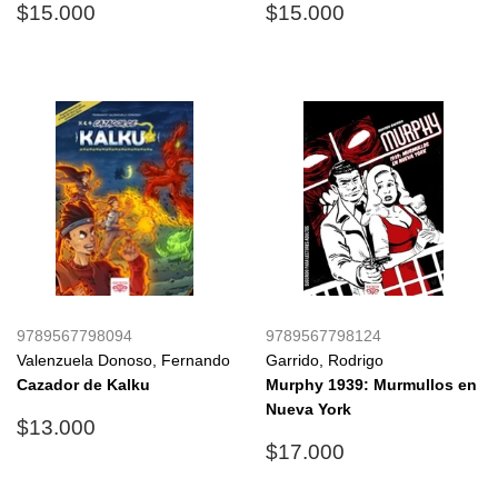
Precio
$15.000
Precio
$15.000
$15.000
$15.000
habitual
habitual
9789567798094
9789567798124
Valenzuela Donoso, Fernando
Garrido, Rodrigo
Cazador de Kalku
Murphy 1939: Murmullos en
Nueva York
Precio
$13.000
$13.000
habitual
Precio
$17.000
$17.000
habitual