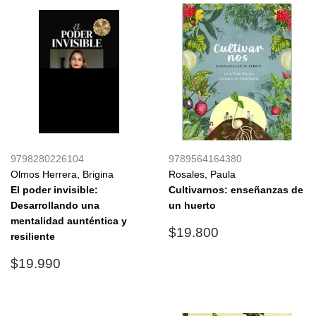
9798280226104
9789564164380
Olmos Herrera, Brigina
Rosales, Paula
El poder invisible:
Cultivarnos: enseñanzas de
Desarrollando una
un huerto
mentalidad aunténtica y
Precio
$19.800
$19.800
resiliente
habitual
Precio
$19.990
$19.990
habitual