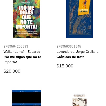
9789564203393
9789563681345
Walker Larraín, Eduardo
Lavanderos, Jorge Orellana
¡No me digas que no te
Crónicas de trote
importa!
Precio
$15.000
$15.000
Precio
$20.000
habitual
$20.000
habitual