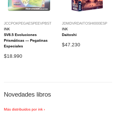
JCCPOKPEGAESPEEVPBST
JDMDVRDAITOSHI000ESP
INK
INK
SV8.5 Evoluciones
Daitoshi
Prismáticas — Pegatinas
Precio
$47.230
$47.230
Especiales
habitual
Precio
$18.990
$18.990
habitual
Novedades libros
Más distribuidos por ink ›