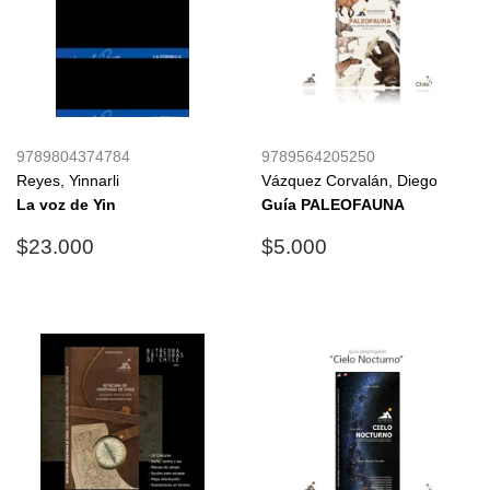
9789804374784
9789564205250
Reyes, Yinnarli
Vázquez Corvalán, Diego
La voz de Yin
Guía PALEOFAUNA
Precio
$23.000
Precio
$5.000
$23.000
$5.000
habitual
habitual