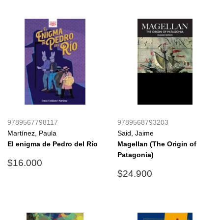
9789567798117
9789568793203
Martínez, Paula
Said, Jaime
El enigma de Pedro del Río
Magellan (The Origin of
Patagonia)
Precio
$16.000
$16.000
habitual
Precio
$24.900
$24.900
habitual