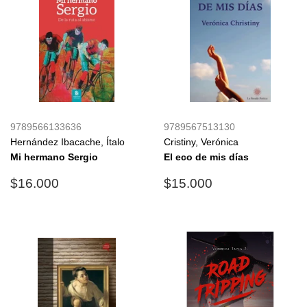
9789566133636
9789567513130
Hernández Ibacache, Ítalo
Cristiny, Verónica
Mi hermano Sergio
El eco de mis días
Precio
$16.000
Precio
$15.000
$16.000
$15.000
habitual
habitual