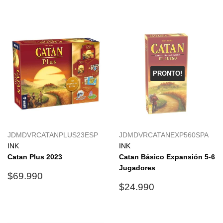
habitual
habitual
PRONTO!
JDMDVRCATANPLUS23ESP
JDMDVRCATANEXP560SPA
INK
INK
Catan Plus 2023
Catan Básico Expansión 5-6
Jugadores
Precio
$69.990
$69.990
habitual
Precio
$24.990
$24.990
habitual