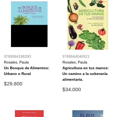
9789564188393
9789564046921
Rosales, Paula
Rosales, Paula
Un Bosque de Alimentos:
Agricultura en tus manos:
Urbano o Rural
Un camino a la soberanía
alimentaria.
Precio
$29.800
$29.800
habitual
Precio
$34.000
$34.000
habitual